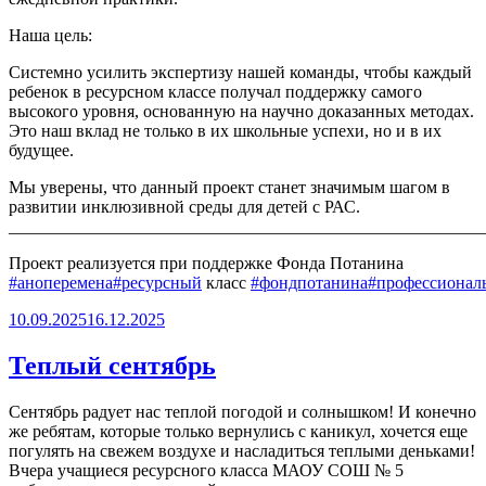
Наша цель:
Системно усилить экспертизу нашей команды, чтобы каждый
ребенок в ресурсном классе получал поддержку самого
высокого уровня, основанную на научно доказанных методах.
Это наш вклад не только в их школьные успехи, но и в их
будущее.
Мы уверены, что данный проект станет значимым шагом в
развитии инклюзивной среды для детей с РАС.
_______________________________________________________
Проект реализуется при поддержке Фонда Потанина
#аноперемена
#ресурсный
класс
#фондпотанина
#профессионал
Опубликовано
10.09.2025
16.12.2025
Теплый сентябрь
Сентябрь радует нас теплой погодой и солнышком! И конечно
же ребятам, которые только вернулись с каникул, хочется еще
погулять на свежем воздухе и насладиться теплыми деньками!
Вчера учащиеся ресурсного класса МАОУ СОШ № 5