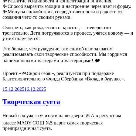
✨
Развитие усидчивости и концентрации внимания.
✨
Способ выразить эмоции и настроение через цвет и форму.
✨
Минуты спокойствия, сосредоточенности и радости от
создания чего-то своими руками.
Смотреть, как рождается эта красота, — невероятно
трогательно. Дети погружаются в процесс, учатся новому — и
у них получается!
Это больше, чем рукоделие, это способ шаг за шагом
реализовывать свои творческие способности. Мы гордимся
нашими юными мастерами и мастерицами!
❤️
__________________________
Проект «РАСкрой себя!», реализуется при поддержке
Благотворительного Фонда Сбербанка «Вклад в будущее».
Опубликовано
15.12.2025
16.12.2025
Творческая суета
Новый год уже стучится в наши двери! ❄️ А в ресурсном
классе МАОУ СОШ №5 царит самая творческая
предпраздничная суета.