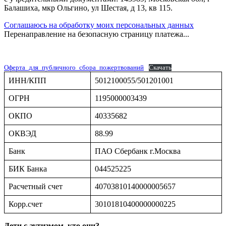
Балашиха, мкр Ольгино, ул Шестая, д 13, кв 115.
Соглашаюсь на обработку моих персональных данных
Перенаправление на безопасную страницу платежа...
Оферта_для_публичного_сбора_пожертвований
Скачать
ИНН/КПП
5012100055/501201001
ОГРН
1195000003439
ОКПО
40335682
ОКВЭД
88.99
Банк
ПАО Сбербанк г.Москва
БИК Банка
044525225
Расчетный счет
40703810140000005657
Корр.счет
30101810400000000225
Дети с аутизмом, кто они?