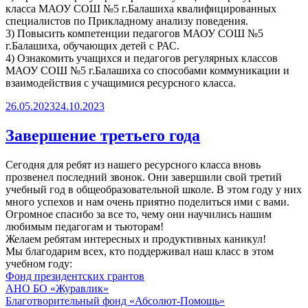
класса МАОУ СОШ №5 г.Балашиха квалифицированных
специалистов по Прикладному анализу поведения.
3) Повысить компетенции педагогов МАОУ СОШ №5
г.Балашиха, обучающих детей с РАС.
4) Ознакомить учащихся и педагогов регулярных классов
МАОУ СОШ №5 г.Балашиха со способами коммуникации и
взаимодействия с учащимися ресурсного класса.
Опубликовано
26.05.2023
24.10.2023
Завершение третьего года
Сегодня для ребят из нашего ресурсного класса вновь
прозвенел последний звонок. Они завершили свой третий
учебный год в общеобразовательной школе. В этом году у них
много успехов и нам очень приятно поделиться ими с вами.
Огромное спасибо за все то, чему они научились нашим
любимым педагогам и тьюторам!
Желаем ребятам интересных и продуктивных каникул!
Мы благодарим всех, кто поддерживал наш класс в этом
учебном году:
Фонд президентских грантов
АНО БО «Журавлик»
Благотворительный фонд «Абсолют-Помощь»