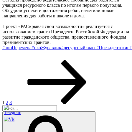
учащихся ресурсного класса по итогам первого полугодия.
Обсудили успехи и достижения ребят, наметили новые
направления для работы в школе и дома.
___________________________________
Проект «РАСкрывая свои возможности» реализуется с
использованием гранта Президента Российской Федерации на
развитие гражданского общества, предоставленного Фондом
президентских грантов.
#аноПеремена
#нкоЖуравлик
#ресурсныйкласс
#Президентские
Навигация
Страница
Страница
Страница
Следующая
страница
по
записям
1
2
3
Искать:
Поиск