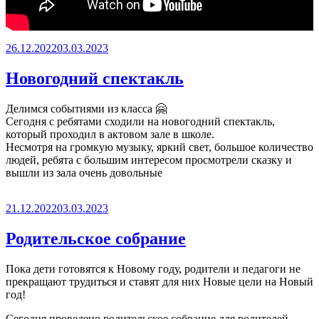
Опубликовано
26.12.2022
03.03.2023
Новогодний спектакль
Делимся событиями из класса 🤗
Сегодня с ребятами сходили на новогодний спектакль,
который проходил в актовом зале в школе.
Несмотря на громкую музыку, яркий свет, большое количество
людей, ребята с большим интересом просмотрели сказку и
вышли из зала очень довольные
Опубликовано
21.12.2022
03.03.2023
Родительское собрание
Пока дети готовятся к Новому году, родители и педагоги не
прекращают трудиться и ставят для них Новые цели на Новый
год!
Сегодня проведено родительское собрание для родителей