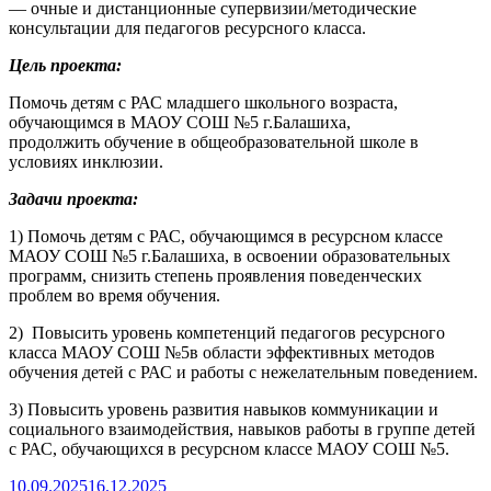
— очные и дистанционные супервизии/методические
консультации для педагогов ресурсного класса.
Цель проекта:
Помочь детям с РАС младшего школьного возраста,
обучающимся в МАОУ СОШ №5 г.Балашиха,
продолжить обучение в общеобразовательной школе в
условиях инклюзии.
Задачи проекта:
1) Помочь детям с РАС, обучающимся в ресурсном классе
МАОУ СОШ №5 г.Балашиха, в освоении образовательных
программ, снизить степень проявления поведенческих
проблем во время обучения.
2) Повысить уровень компетенций педагогов ресурсного
класса МАОУ СОШ №5в области эффективных методов
обучения детей с РАС и работы с нежелательным поведением.
3) Повысить уровень развития навыков коммуникации и
социального взаимодействия, навыков работы в группе детей
с РАС, обучающихся в ресурсном классе МАОУ СОШ №5.
Опубликовано
10.09.2025
16.12.2025