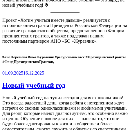
новый учебный год! 🌟
Проект «Хотим учиться вместе дальше» реализуется с
использованием гранта Президента Российской Федерации на
развитие гражданского общества, предоставленного Фондом
президентских грантов, а также поддержан нашим
постоянным партнером АНО «БО «Журавлик».
#аноПеремена #нкоЖуравлик #ресурсныйкласс #ПрезидентскиеГранты
#ФондПрезидентскихГрантов,
Опубликовано
01.09.2025
16.12.2025
Новый учебный год
Новый учебный год наступил сегодня для всех школьников!
Это всегда радостный день, когда ребята с нетерпением ждут
встречи со своими одноклассниками и любимыми учителями.
Для ребят, которые имеют диагноз аутизм, это особенно важно
и ценно. Обучение в школе для них — шанс на то, что они
будут более адаптированы к жизни в обществе и более
самостоятельны, смогут дружить и общаться со сверстниками.