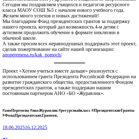
Сегодня мы поздравляем учащихся и педагогов ресурсного
класса МАОУ СОШ №5 с началом нового учебного года.
Желаем много успехов и новых достижений!
Мы благодарим Фонд президентских грантов за поддержку
нашего проекта, который дал возможность 4-м детям с
аутизмом продолжить обучение в формате инклюзии в
обычной школе.
А также просим всех неравнодушных поддержать этот проект,
сделав пожертвование на сайте нашей организации:
anoperemena.ru/kak_pomoch/
Проект «Хотим учиться вместе дальше» реализуется с
использованием гранта Президента Российской Федерации на
развитие гражданского общества, предоставленного Фондом
президентских грантов, а также поддержан нашим
постоянным партнером АНО «БО «Журавлик».
#аноПеремена #нкоЖуравлик #ресурсныйкласс #ПрезидентскиеГранты
#ФондПрезидентскихГрантов,
Опубликовано
18.06.2025
16.12.2025