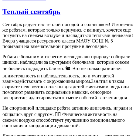
Теплый сентябрь
Сентябрь радует нас теплой погодой и солнышком! И конечно
же ребятам, которые только вернулись с каникул, хочется еще
погулять на свежем воздухе и насладиться теплыми деньками!
Вчера учащиеся ресурсного класса МАОУ СОШ № 5
побывали на замечательной прогулке в лесопарке.
Ребята с большим интересом исследовали природу: собирали
шишки, наблюдали за шустрыми белочками, которые совсем
не боялись подходить близко. 🐿 Это не только развивает
внимательность и наблюдательность, но и учит детей
взаимодействовать с окружающим миром.Занятия в таком
формате невероятно полезны для детей с аутизмом, ведь они
помогают развивать социальные навыки, сенсорное
восприятие, адаптироваться к смене событий в течение дня.
На спортивной площадке ребята активно двигались, играли и
общались друг с другом. 🏃‍♂ Физическая активность на
свежем воздухе способствует улучшению эмоционального
состояния и координации движений.
Яркие впечатления и положительные эмоции — это заряд на