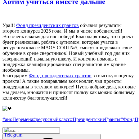
Хотим учиться вместе дальше
Ура!!!
Фонд президентских грантов
объявил результаты
второго конкурса 2025 года. И мы в числе победителей!
Это очень важная для нас победа! Благодаря тому, что проект
будет реализован, ребята с аутизмом, которые учатся в
ресурсном классе МАОУ СОШ №5, смогут продолжить свое
обучение в среде сверстников! Новый учебный год для них —
завершающий начальную школу. И конечно помощь и
поддержка квалифицированных специалистов им крайне
необходимы.
Благодарим
Фонд президентских грантов
за высокую оценку
проекта! А также поздравляем всех коллег, чьи проекты
поддержаны в текущем конкурсе! Пусть добрые дела, которые
мы делаем, множатся и приносят пользу как можно большему
количеству благополучателей!
#аноПеремена
#ресурсныйкласс
#ПрезидентскиеГранты
#ФондПр
Искать:
Поиск