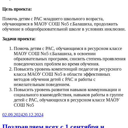
Цель проекта:
Помочь детям с РАС младшего школьного возраста,
обучающимся в МАОУ СОШ No5 г.Балашиха, продолжить
обучение в общеобразовательной школе в условиях инклюзии.
Задачи проекта:
Помочь детям с РАС, обучающимся в ресурсном классе
МАОУ СОШ No5 г.Балашиха, в освоении
образовательных программ, снизить степень проявления
поведенческих проблем во время обучения.
Повысить уровень компетенций педагогов ресурсного
класса МАОУ СОШ No5 в области эффективных
методов обучения детей с РАС и работы с
нежелательным поведением.
Повысить уровень развития навыков коммуникации и
социального взаимодействия, навыков работы в группе
детей с РАС, обучающихся в ресурсном классе МАОУ
СОШ No5
Опубликовано
02.09.2024
20.12.2024
Поздравляем всех с 1 сентября и