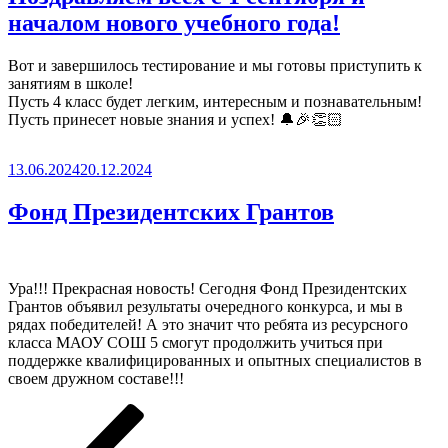
началом нового учебного года!
Вот и завершилось тестирование и мы готовы приступить к
занятиям в школе!
Пусть 4 класс будет легким, интересным и познавательным!
Пусть принесет новые знания и успех! 🔔🎉👏🏻
Опубликовано
13.06.2024
20.12.2024
Фонд Президентских Грантов
Ура!!! Прекрасная новость! Сегодня Фонд Президентских
Грантов объявил результаты очередного конкурса, и мы в
рядах победителей! А это значит что ребята из ресурсного
класса МАОУ СОШ 5 смогут продолжить учиться при
поддержке квалифицированных и опытных специалистов в
своем дружном составе!!!
Навигация
Предыдущая
Страница
Страница
страница
по