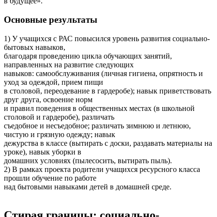
в будущее».
Основные результаты
1) У учащихся с РАС повысился уровень развития социально-
бытовых навыков,
благодаря проведению цикла обучающих занятий,
направленных на развитие следующих
навыков: самообслуживания (личная гигиена, опрятность и
уход за одеждой, прием пищи
в столовой, переодевание в гардеробе); навык приветствовать
друг друга, освоение норм
и правил поведения в общественных местах (в школьной
столовой и гардеробе), различать
съедобное и несъедобное; различать зимнюю и летнюю,
чистую и грязную одежду; навык
дежурства в классе (вытирать с доски, раздавать материалы на
уроке), навык уборки в
домашних условиях (пылесосить, вытирать пыль).
2) В рамках проекта родители учащихся ресурсного класса
прошли обучение по работе
над бытовыми навыками детей в домашней среде.
Стирая границы: социально-