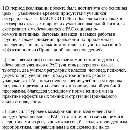
1)В период реализации проекта была достигнута его основная
цель — увеличение времени присутствия учащихся
ресурсного класса МАОУ СОШ №5 г. Балашиха на уроках в
регулярных классах и время их участия в школьной жизни, за
счет развития у обучающихся с РАС социально-
коммуникативных, бытовых навыков, навыков работы в
группе, а также снижения проявлений их проблемного
поведения, с использованием методов с научно доказанной
эффективностью (Прикладной анализ поведения).
2) Повышены профессиональные компетенции педагогов,
обучающих учеников с РАС (учитель ресурсного класса,
тьюторы, два учителя регулярных классов, логопед, психолог,
дефектолог), увеличены: продуктивность их работы с
учащимися с РАС, показатели усвоения учебного материала
на уроках и результаты освоения индивидуальной учебной
программы, благодаря успешному применению ими на
практике эффективных техник и стратегий Прикладного
анализа поведения.
3) Повысился уровень коммуникации и взаимодействия
между обучающимися с РАС и их типично развивающимися
сверстниками из регулярных классов, благодаря проведенным
мероприятиям, направленным на ознакомление их со