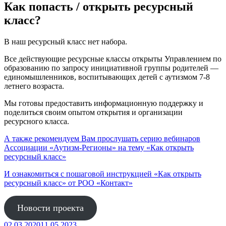
Как попасть / открыть ресурсный
класс?
В наш ресурсный класс нет набора.
Все действующие ресурсные классы открыты Управлением по
образованию по запросу инициативной группы родителей —
единомышленников, воспитывающих детей с аутизмом 7-8
летнего возраста.
Мы готовы предоставить информационную поддержку и
поделиться своим опытом открытия и организации
ресурсного класса.
А также рекомендуем Вам прослушать серию вебинаров
Ассоциации «Аутизм-Регионы» на тему «Как открыть
ресурсный класс»
И ознакомиться с пошаговой инструкцией «Как открыть
ресурсный класс» от РОО «Контакт»
Новости проекта
Опубликовано
02.03.2020
11.05.2023