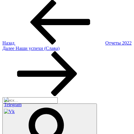
Навигация
Предыдущая
запись:
по
записям
Назад
Отчеты 2022
Следующая
Далее
Наши успехи (Слава)
запись
Искать:
Поиск