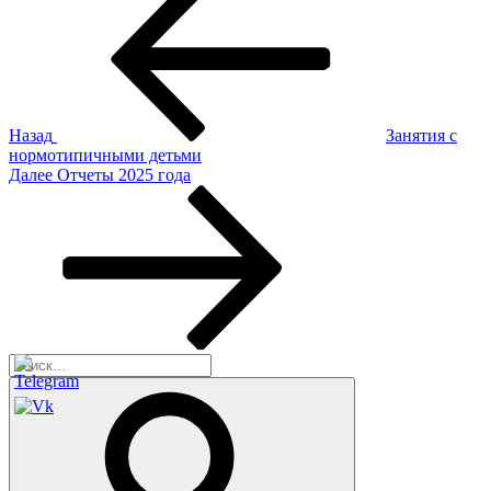
запись:
по
записям
Назад
Занятия с
нормотипичными детьми
Следующая
Далее
Отчеты 2025 года
запись
Искать:
Поиск