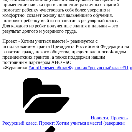
применение навыка при выполнении различных заданий
помогает ребенку чувствовать себя более уверенно и
комфортно, создает основу для дальнейшего обучения,
позволяет ребенку выйти на занятие в регулярный класс.
Для каждого из ребят полученные знания и навыки – это
результат долгого и усердного труда.
Проект «Хотим учиться вместе!» реализуется с
использованием гранта Президента Российской Федерации на
развитие гражданского общества, предоставленного Фондом
президентских грантов, а также поддержан нашим
постоянным партнером АНО «БО
«Журавлик».
#аноПеремена
#нкоЖуравлик
#ресурсныйкласс
#Пр
Рубрики
Новости
,
Проект -
Ресурсный класс
,
Проект: Хотим учиться вместе! (завершен)
Навигация
Предыдущая