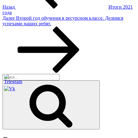
Назад
Итоги 2021
года
Следующая
Далее
Второй год обучения в ресурсном классе. Делимся
запись
успехами наших ребят.
Искать:
Поиск