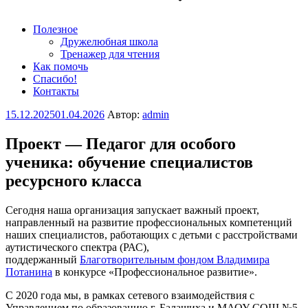
Полезное
Дружелюбная школа
Тренажер для чтения
Как помочь
Спасибо!
Контакты
Опубликовано
15.12.2025
01.04.2026
Автор:
admin
Проект — Педагог для особого
ученика: обучение специалистов
ресурсного класса
Сегодня наша организация запускает важный проект,
направленный на развитие профессиональных компетенций
наших специалистов, работающих с детьми с расстройствами
аутистического спектра (РАС),
поддержанный
Благотворительным фондом Владимира
Потанина
в конкурсе «Профессиональное развитие».
С 2020 года мы, в рамках сетевого взаимодействия с
Управлением по образованию г. Балашиха и МАОУ СОШ №5,