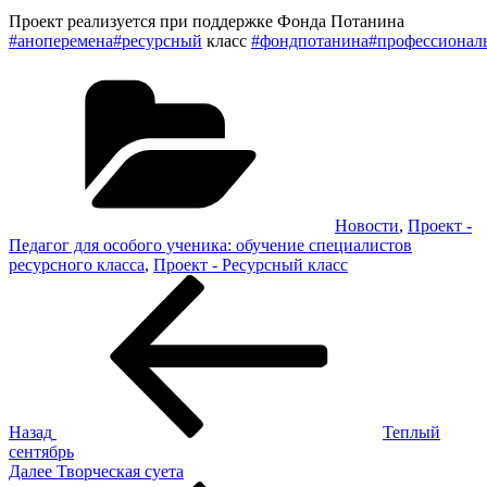
Проект реализуется при поддержке Фонда Потанина
#аноперемена
#ресурсный
класс
#фондпотанина
#профессионал
Рубрики
Новости
,
Проект -
Педагог для особого ученика: обучение специалистов
ресурсного класса
,
Проект - Ресурсный класс
Навигация
Предыдущая
запись:
по
записям
Назад
Теплый
сентябрь
Следующая
Далее
Творческая суета