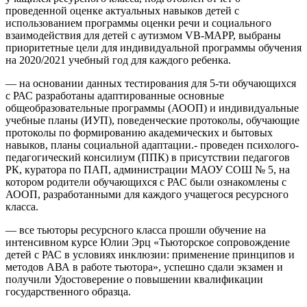
проведенной оценке актуальных навыков детей с
использованием программы оценки речи и социального
взаимодействия для детей с аутизмом VB-MAPP, выбраны
приоритетные цели для индивидуальной программы обучения
на 2020/2021 учебный год для каждого ребенка.
— на основании данных тестирования для 5-ти обучающихся
с РАС разработаны адаптированные основные
общеобразовательные программы (АООП) и индивидуальные
учебные планы (ИУП), поведенческие протоколы, обучающие
протоколы по формированию академических и бытовых
навыков, планы социальной адаптации.- проведен психолого-
педагогический консилиум (ППК) в присутствии педагогов
РК, куратора по ПАП, администрации МАОУ СОШ № 5, на
котором родители обучающихся с РАС были ознакомлены с
АООП, разработанными для каждого учащегося ресурсного
класса.
— все тьюторы ресурсного класса прошли обучение на
интенсивном курсе Юлии Эрц «Тьюторское сопровождение
детей с РАС в условиях инклюзии: применение принципов и
методов АВА в работе тьютора», успешно сдали экзамен и
получили Удостоверение о повышении квалификации
государственного образца.