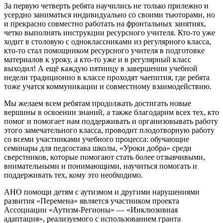
За первую четверть ребята научились не только прилежно и
усердно заниматься индивидуально со своими тьюторами, но
и прекрасно совместно работать на фронтальных занятиях,
четко выполнять инструкции ресурсного учителя. Кто-то уже
ходит в столовую с одноклассниками из регулярного класса,
кто-то стал помощником ресурсного учителя в подготовке
материалов к уроку, а кто-то уже и в регулярный класс
выходил! А ещё каждую пятницу в завершении учебной
недели традиционно в классе проходят чаепития, где ребята
тоже учатся коммуникации и совместному взаимодействию.
Мы желаем всем ребятам продолжать достигать новые
вершины в освоении знаний, а также благодарим всех тех, кто
помог и помогает нам поддерживать и организовывать работу
этого замечательного класса, проводит плодотворную работу
со всеми участниками учебного процесса: обучающие
семинары для педсостава школы, «Уроки добра» среди
сверстников, которые помогают стать более отзывчивыми,
внимательными и понимающими, научиться помогать и
поддерживать тех, кому это необходимо.
АНО помощи детям с аутизмом и другими нарушениями
развития «Перемена» является участником проекта
Ассоциации «Аутизм-Регионы» — «Инклюзивная
адаптация», реализуемого с использованием гранта